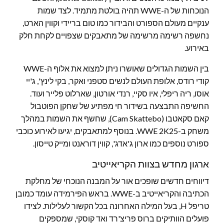
הנוכחות של ה-WWE תהיה בולטת מתמיד. לצד שמות
ענקיים מעולם הספורט והבידור כמו טום בריידי וקווין הארט,
נחשפה רשימה מרשימה של מתאבקים שצפויים לקחת חלק
באירוע.
בין השמות הגדולים שאושרו ניתן למצוא את אלוף ה-WWE
קודי רודס, אלופת העולם לנשים סטפני ואקר, בקי לינץ', ג'יי
אוסו, ריה ריפלי, איו סקיי, רנדי אורטון, שארלוט פלייר ועוד.
החשיפה התבצעה בשידור חי מפתיע של שחקן הפוטבול
קאם סקאטבו (Cam Skattebo), שחשף את השמות במהלך
משחק ב-WWE 2K25. בנוסף למתאבקים, יגיעו לאירוע כוכבי
ספורט נוספים כמו ארון ג'אדג', קווין דוראנט ומייק טייסון.
ארגון מחדש בצוות הקריאייטיב
דיווחים חדשים שופכים אור על המבנה הנוכחי של מחלקת
הכתיבה והקריאייטיב ב-WWE. בראש הפירמידה עומד כמובן
טריפל H, בעל המילה האחרונה בכל הקשור לעלילות. לצידו
פועלים הוותיקים ברוס פריצ'רד ואד קוסקי, שמספקים