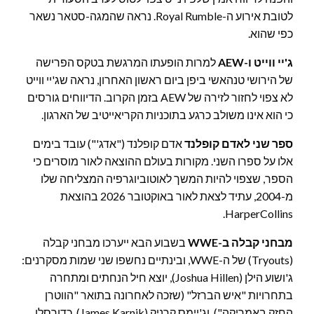
לטובת אירוע ה-Royal Rumble. נראה שהמגה-סטאר נשאר
כפי שהוא.
ג'יי ווייט ו-AEW
למרות הופעתו המרגשת בטקס הפרישה
של הירושי טנהאשי ביפן ביום ראשון האחרון, נראה שג'יי ווייט
לא צפוי לחזור לזירה של AEW בזמן הקרוב. הדיווחים גורסים
כי הוא אינו משולב כרגע בתוכניות הקריאייטיב של הארגון.
ספר שני לאדם קופלנד
אדם קופלנד ("אדג'") עובד בימים
אלו על ספרו השני. מקורות בעולם ההוצאה לאור מוסרים כי
הספר, שצפוי להיות המשך לאוטוביוגרפיה המצליחה שלו
מ-2004, עתיד לצאת לאור באוקטובר 2026 בהוצאת
HarperCollins.
מבחני קבלה ב-WWE
בשבוע הבא ייערכו מבחני קבלה
(Tryouts) של ה-WWE, ובינתיים נחשפו שני שמות מסקרנים:
ג'ושוע הילן (Joshua Hillen), יוצא חיל הנחתים ומתחרה
בתחרויות "איש הברזל" (שזכה לאחרונה בתואר "הווטרן
החזק באמריקה"), וג'יימס קרניק (James Karnik), כדורסלן