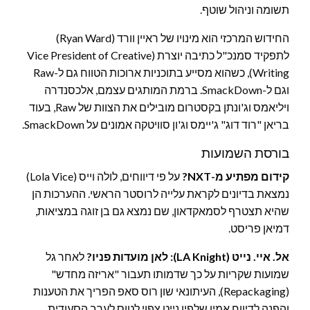
תשומה וניהול שוטף.
החידוש המרכזי הוא מינויו של ראיין וורד (Ryan Ward)
לתפקיד סמנכ"ל כתיבה יוצרת (Vice President of Creative
Writing), כשהוא מסייע בתוכניות ארוכות הטווח גם ל-Raw
וגם ל-SmackDown. ברמת המותגים עצמם, אלכסנדרה
ויליאמס וג'ונתן בקסטרום מובילים את הצוות של Raw, בעוד
בריאן "רוד דוג" ג'יימס וג'ון סוויטקה אמונים על SmackDown.
בורסת השמועות
קידום מפתיע מ-NXT?
על פי דיווחים, לולה וייס (Lola Vice)
נמצאת בדיונים לקראת עלייה לרוסטר הראשי. ההערכות הן
שהיא תצטרף לסמאקדאון, שם נמצא גם בן זוגה במציאות,
דמיאן פריסט.
אל. איי. נייט (LA Knight): לאן מועדות פניו?
לאחר גל
שמועות שקריות על כך שדמותו תעבור "אריזה מחדש"
(Repackaging), העיתונאי שון רוס סאפ הפריך את הטענות
והפנה לדיווח אמין שלפיו נייט צפוי לטוס לערב הסעודית