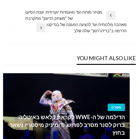
ניווט
מטיזר מותח ועד מועמדות יוקרתית: עונת הסיום
Previous
של "משחק הדיונון" מתקרבת
Post
מאהבה מלכותית ועד להצעה המגונה של בנדיקט:
Next
הדרמה ב"ברידג'רטון" עולה שלב
Post
YOU MIGHT ALSO LIKE
ספורט
הדילמה של ה-WWE לקראת קלאש באיטליה:
ברוק לסנר מסרב לפרוש, ודומיניק מיסטריו נשאר
בחוץ