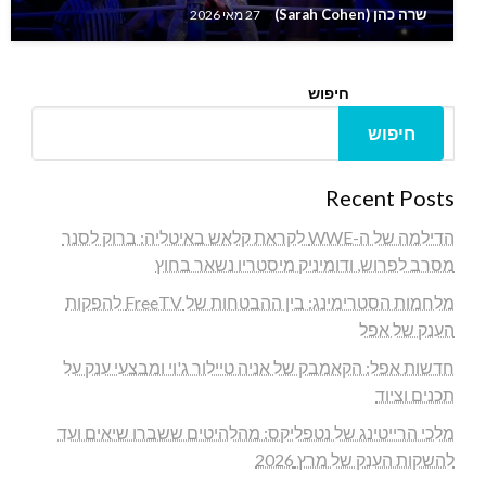
שרה כהן (Sarah Cohen)
27 מאי 2026
חיפוש
חיפוש
Recent Posts
הדילמה של ה-WWE לקראת קלאש באיטליה: ברוק לסנר
מסרב לפרוש, ודומיניק מיסטריו נשאר בחוץ
מלחמות הסטרימינג: בין ההבטחות של FreeTV להפקות
הענק של אפל
חדשות אפל: הקאמבק של אניה טיילור ג'וי ומבצעי ענק על
תכנים וציוד
מלכי הרייטינג של נטפליקס: מהלהיטים ששברו שיאים ועד
להשקות הענק של מרץ 2026