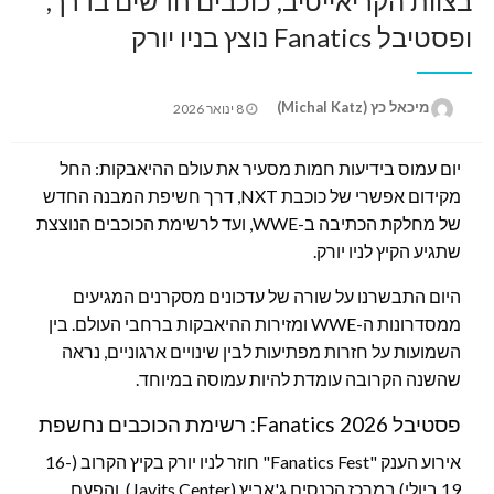
בצוות הקריאייטיב, כוכבים חדשים בדרך,
ופסטיבל Fanatics נוצץ בניו יורק
Posted
מיכאל כץ (Michal Katz)
8 ינואר 2026
on
יום עמוס בידיעות חמות מסעיר את עולם ההיאבקות: החל
מקידום אפשרי של כוכבת NXT, דרך חשיפת המבנה החדש
של מחלקת הכתיבה ב-WWE, ועד לרשימת הכוכבים הנוצצת
שתגיע הקיץ לניו יורק.
היום התבשרנו על שורה של עדכונים מסקרנים המגיעים
ממסדרונות ה-WWE ומזירות ההיאבקות ברחבי העולם. בין
השמועות על חזרות מפתיעות לבין שינויים ארגוניים, נראה
שהשנה הקרובה עומדת להיות עמוסה במיוחד.
פסטיבל Fanatics 2026: רשימת הכוכבים נחשפת
אירוע הענק "Fanatics Fest" חוזר לניו יורק בקיץ הקרוב (16-
19 ביולי) במרכז הכנסים ג'אביץ (Javits Center), והפעם