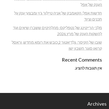
הענק של אפל
חדשות אפל: הקאמבק של אניה טיילור ג'וי ומבצעי ענק על
תכנים וציוד
מלכי הרייטינג של נטפליקס: מהלהיטים ששברו שיאים ועד
להשקות הענק של מרץ 2026
שובו של הקיסר: גלדיאטור 2 כובש את רומא מחדש, וראסל
קרואו סוגר חשבון ישן
Recent Comments
אין תגובות להציג.
Archives