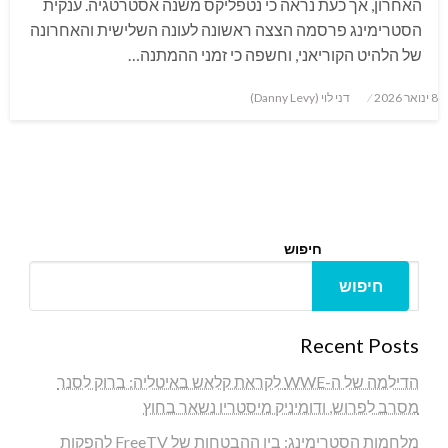
האחרון, אך כעת נראה כי נטפליקס משנה אסטרטגיה. ענקית
הסטרימינג פרסמה הצצה ראשונה לעונה השלישית והאחרונה
של הלהיט הקוריאני, וחשפה כי זמני ההמתנה…
Posted
8 ינואר 2026
דני לוי (Danny Levy)
on
חיפוש
חיפוש
Recent Posts
הדילמה של ה-WWE לקראת קלאש באיטליה: ברוק לסנר
מסרב לפרוש, ודומיניק מיסטריו נשאר בחוץ
מלחמות הסטרימינג: בין ההבטחות של FreeTV להפקות