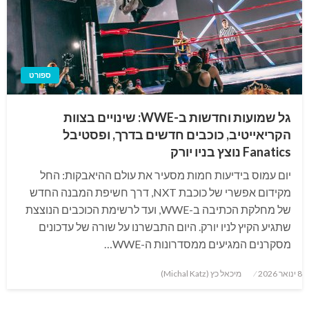
ספורט
גל שמועות וחדשות ב-WWE: שינויים בצוות
הקריאייטיב, כוכבים חדשים בדרך, ופסטיבל
Fanatics נוצץ בניו יורק
יום עמוס בידיעות חמות מסעיר את עולם ההיאבקות: החל
מקידום אפשרי של כוכבת NXT, דרך חשיפת המבנה החדש
של מחלקת הכתיבה ב-WWE, ועד לרשימת הכוכבים הנוצצת
שתגיע הקיץ לניו יורק. היום התבשרנו על שורה של עדכונים
מסקרנים המגיעים ממסדרונות ה-WWE…
Posted
8 ינואר 2026
מיכאל כץ (Michal Katz)
on