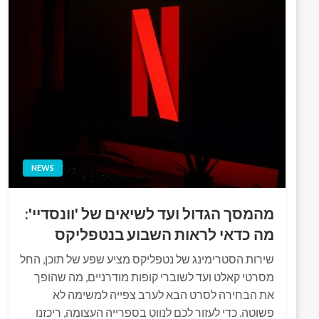
NEWS
מהמסך הגדול ועד לשיאים של 'וונסדיי':
מה כדאי לראות השבוע בנטפליקס
שירות הסטרימינג של נטפליקס מציע שפע של תוכן, החל
מסרטי קאלט ועד לשוברי קופות מודרניים, מה שהופך
את הבחירה לסרט הבא לערב צפייה למשימה לא
פשוטה. כדי לעזור לכם לנווט בספרייה העצומה, ריכזנו