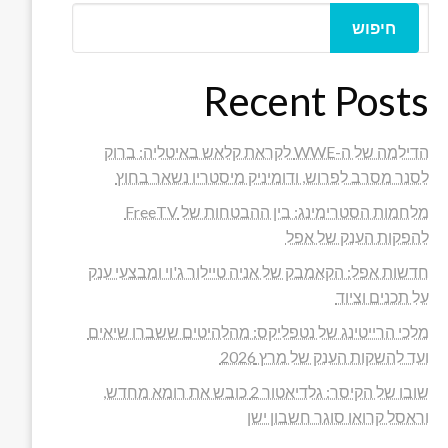
חיפוש
Recent Posts
הדילמה של ה-WWE לקראת קלאש באיטליה: ברוק
לסנר מסרב לפרוש, ודומיניק מיסטריו נשאר בחוץ
מלחמות הסטרימינג: בין ההבטחות של FreeTV
להפקות הענק של אפל
חדשות אפל: הקאמבק של אניה טיילור ג'וי ומבצעי ענק
על תכנים וציוד
מלכי הרייטינג של נטפליקס: מהלהיטים ששברו שיאים
ועד להשקות הענק של מרץ 2026
שובו של הקיסר: גלדיאטור 2 כובש את רומא מחדש,
וראסל קרואו סוגר חשבון ישן