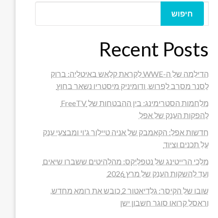
חיפוש
Recent Posts
הדילמה של ה-WWE לקראת קלאש באיטליה: ברוק
לסנר מסרב לפרוש, ודומיניק מיסטריו נשאר בחוץ
מלחמות הסטרימינג: בין ההבטחות של FreeTV
להפקות הענק של אפל
חדשות אפל: הקאמבק של אניה טיילור ג'וי ומבצעי ענק
על תכנים וציוד
מלכי הרייטינג של נטפליקס: מהלהיטים ששברו שיאים
ועד להשקות הענק של מרץ 2026
שובו של הקיסר: גלדיאטור 2 כובש את רומא מחדש,
וראסל קרואו סוגר חשבון ישן