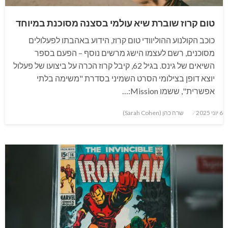
טום קרוז שוברת שיא עולמי בסצנה מסוכנת במיוחד
כוכב הקולנוע ההוליוודי טום קרוז, הידוע באהבתו לפעלולים
מסוכנים, רשם לעצמו הישג מרשים נוסף – הפעם בספר
השיאים של גינס. בגיל 62, קיבל קרוז הכרה על ביצועו של פעלול
יוצא דופן בצילומי הסרט השמיני בסדרת "משימה בלתי
אפשרית", ששמו Mission:…
Posted
6 יוני 2025
שרה כהן (Sarah Cohen)
on