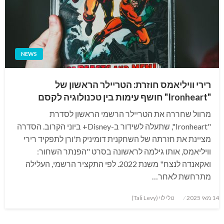
NEWS
רירי וויליאמס חוזרת: הטריילר הראשון של
"Ironheart" חושף עימות בין טכנולוגיה לקסם
מרוול שחררה את הטריילר הרשמי הראשון לסדרת
"Ironheart", שתעלה לשידור ב-Disney+ ביוני הקרוב. הסדרה
מציינת את חזרתה של השחקנית דומיניק ת'ורן לתפקיד רירי
וויליאמס, אותו גילמה לראשונה בסרט "הפנתר השחור:
ואקאנדה לנצח" משנת 2022. לפי התקציר הרשמי, העלילה
מתרחשת לאחר…
Posted
14 מאי 2025
טלי לוי (Tali Levy)
on