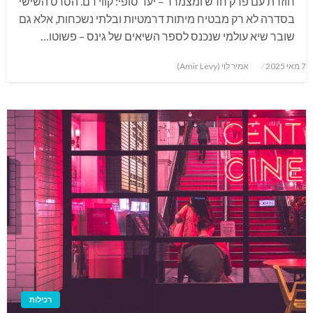
חוזרת עם פרק חדש ומצמרר – יעד סופי: קווי דם. הסרט השישי
בסדרה לא רק מבטיח מיתות דרמטיות ובלתי נשכחות, אלא גם
שובר שיא עולמי שנכנס לספר השיאים של גינס – פשוטו…
Posted
7 מאי 2025
אמיר לוי (Amir Levy)
on
רכילות