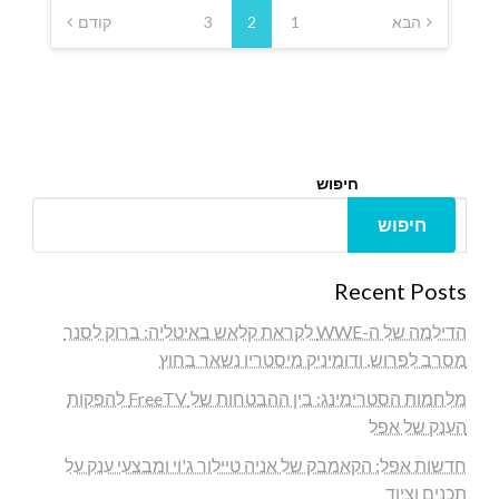
pagination
הבא
1
2
3
קודם
חיפוש
חיפוש
Recent Posts
הדילמה של ה-WWE לקראת קלאש באיטליה: ברוק לסנר
מסרב לפרוש, ודומיניק מיסטריו נשאר בחוץ
מלחמות הסטרימינג: בין ההבטחות של FreeTV להפקות
הענק של אפל
חדשות אפל: הקאמבק של אניה טיילור ג'וי ומבצעי ענק על
תכנים וציוד