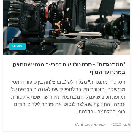
NEWS
"המתנגדות" – סרט טלוויזיה כפרי-רומנטי שמחזיק
במתח עד הסוף
הסרט "המתנגדות" מצליח לשלב בהצלחה בין סיפור דרמטי
מרגש לבין תזכורת חשובה לתפקיד שמילאו נשים בצרפת של
תקופת הכיבוש. עם לין רנו בתפקיד נזירה שחושפת את סודות
עברה – התינוקת שנאלצה לנטוש ואת עזרתה לילדים יהודים
בזמן המלחמה – הדרמה…
Posted
8 מאי 2025
אמיר לוי (Amir Levy)
on