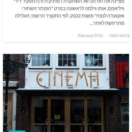
מציינת את חזרתה של השחקנית דומיניק ת'ורן לתפקיד רירי
וויליאמס, אותו גילמה לראשונה בסרט "הפנתר השחור:
ואקאנדה לנצח" משנת 2022. לפי התקציר הרשמי, העלילה
מתרחשת לאחר…
Posted
14 מאי 2025
טלי לוי (Tali Levy)
on