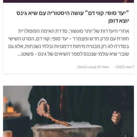
״יעד סופי: קווי דם״ עושה היסטוריה עם שיא גינס
יוצא דופן
אחרי היעדרות של יותר מעשור, סדרת האימה הפופולרית
חוזרת עם פרק חדש ומצמרר – יעד סופי: קווי דם. הסרט השישי
בסדרה לא רק מבטיח מיתות דרמטיות ובלתי נשכחות, אלא גם
שובר שיא עולמי שנכנס לספר השיאים של גינס – פשוטו…
Posted
7 מאי 2025
אמיר לוי (Amir Levy)
on