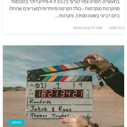
בתעשייה, הסרט צפוי לגרוף בין 3.5 ל-4 מיליון דולר בהכנסות
מהקרנות מוקדמות – כולל הקרנות מיוחדות למעריצים שהחלו
ביום רביעי בשעה 19:00, והקרנות…
Posted
6 יוני 2025
אמיר לוי (Amir Levy)
on
רכילות