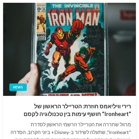
NEWS
רירי וויליאמס חוזרת: הטריילר הראשון של
"Ironheart" חושף עימות בין טכנולוגיה לקסם
מרוול שחררה את הטריילר הרשמי הראשון לסדרת
"Ironheart", שתעלה לשידור ב-Disney+ ביוני הקרוב. הסדרה