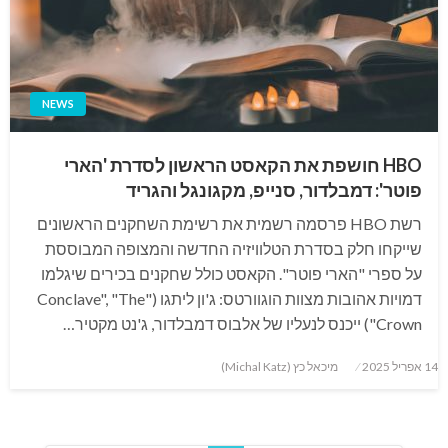
NEWS
HBO חושפת את הקאסט הראשון לסדרת 'הארי
פוטר': דמבלדור, סנייפ, מקגונגל והגריד
רשת HBO פרסמה רשמית את רשימת השחקנים הראשונים
שייקחו חלק בסדרת הטלוויזיה החדשה והמצופה המבוססת
על ספרי "הארי פוטר". הקאסט כולל שחקנים בכירים שיגלמו
דמויות אהובות מצוות הוגוורטס: ג'ון ליתגו ("Conclave", "The
Crown") ייכנס לנעליו של אלבוס דמבלדור, ג'נט מקטיר…
Posted
14 אפריל 2025
מיכאל כץ (Michal Katz)
on
Posts