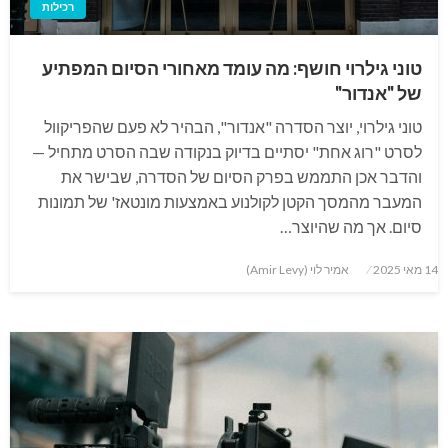
רכילות
טוני גילרוי חושף: מה עומד מאחורי הסיום המפתיע
של "אנדור"
טוני גילרוי, יוצר הסדרה "אנדור", הבהיר לא פעם שהפריקוול
לסרט "רוג אחת" יסתיים בדיוק בנקודה שבה הסרט מתחיל —
והדבר אכן התממש בפרק הסיום של הסדרה, שבישר את
המעבר מהמסך הקטן לקולנוע באמצעות מונטאז' של תמונות
סיום. אך מה שהיוצר…
Posted
14 מאי 2025
אמיר לוי (Amir Levy)
on