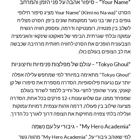
“Your Name” – סיפור אהבה על פני הזמן והמרחב
הסרט “Your Name” (Kimi no Na wa) מציג סיפור חילופי
גופים בין שני בני נוער ממקומות שונים ביפן. הסרט מצליח
לשלב בין פנטזיה, רומנטיקה ודרמה, ומספק חוויה רגשית
עמוקה ובלתי שגרתית. הבימוי של מאקוטו שינקאי והאנימציה
הצבעונית הופכים את הסרט לחוויה חזותית מרהיבה שכבשה
את לב הצופים בעולם כולו.
“Tokyo Ghoul” – עולם של מפלצות פנימיות וחיצוניות
“Tokyo Ghoul” מתאימה במיוחד למי שמחפש עלילה אפלה
יותר עם נגיעות פילוסופיות. הסדרה מספרת את סיפורו של קן
קאנקי, צעיר שהופך לחצי-גול וחייב ללמוד לשרוד בעולם
שמפחד ממנו. עם שלוש עונות ו-12 פרקים בכל אחת, הסדרה
מציעה שילוב בין פעולה, דרמה וזהות עצמית. דמויות עמוקות
ועלילה בלתי צפויה מחזיקות את הצופה דרוך לאורך כל הדרך.
“My Hero Academia” – גיבורי על עם נשמה
למי שאוהב גיבורי על, “My Hero Academia” מהווה גשר