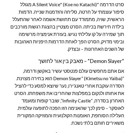
סרט הדרמה "A Silent Voice" (Koe no Katachi) מגולל
סיפור עוצמתי על חרטה, סליחה והזדמנות שנייה. הדמות
הראשית, שויה, מתמודד עם תחושת אשמה לאחר שהתעלל
בילדה חירשת בכיתה. הסרט מצטיין בהצגת רגשות מורכבים
תוך שמירה על קו עלילתי נגיש. בעזרת אנימציה מרשימה
ובימוי מדויק, הסרט הפך לאחת הדרמות היפניות האהובות
של השנים האחרונות – ובצדק.
“Demon Slayer” – מאבק בין אור לחושך
אם אתם מחפשים עולם פנטסטי עשיר באקשן ודרמה,
“Demon Slayer” (Kimetsu no Yaiba) הוא בחירה מצוינת.
הסדרה עוקבת אחרי טאנג’ירו, נער שיוצא למסע כדי להציל
את אחותו ולנקום במפלצות שהחריבו את משפחתו. הסרט
האחרון בסדרה, “Infinity Castle”, שובר קופות ומועמד
לאוסקר – סימן לכך שהאנימה הזו הפכה לתופעה עולמית.
העלילה הסוחפת, האומנות הקולנועית והמוזיקה המקורית
משאירים חותם בלתי נשכח.