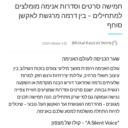
חמישה סרטים וסדרות אנימה מומלצים
למתחילים – בין דרמה מרגשת לאקשן
סוחף
Posted
מיכאל כץ (Michal Katz)
1 אוגוסט 2025
on
שער הכניסה לעולם האנימה
עולם האנימה היפנית מושך מיליוני צופים בזכות השילוב בין
עיצוב ויזואלי מרהיב, עלילות יצירתיות ורגש חזק. למרות
שלעיתים נדמה שהז'אנר דורש הבנה מוקדמת או השקעה
רגשית גבוהה, ישנם סרטים וסדרות שמציעים חוויית צפייה
נגישה ועמוקה גם למי שרק מתחילים. הנה חמישה תכנים
מגוונים – מהדרמה האנושית ועד האקשן העל-טבעי – שיכולים
להיות התחלה מושלמת למסע שלכם באנימה.
“A Silent Voice” – קולו של מצפון