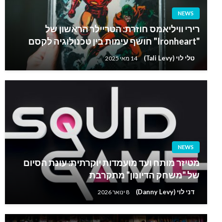
NEWS
רירי וויליאמס חוזרת: הטריילר הראשון של
"Ironheart" חושף עימות בין טכנולוגיה לקסם
טלי לוי (Tali Levy)
14 מאי 2025
NEWS
מטיזר מותח ועד מועמדות יוקרתית: עונת הסיום
של "משחק הדיונון" מתקרבת
דני לוי (Danny Levy)
8 ינואר 2026