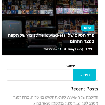
NEWS
פרק הסיום של "Yellowjackets": ניצוץ של תקווה
בקצה התהום
דני לוי (Danny Levy)
11 אפריל 2025
חיפוש
חיפוש
Recent Posts
הדילמה של ה-WWE לקראת קלאש באיטליה: ברוק לסנר
מסרב לפרוש, ודומיניק מיסטריו נשאר בחוץ