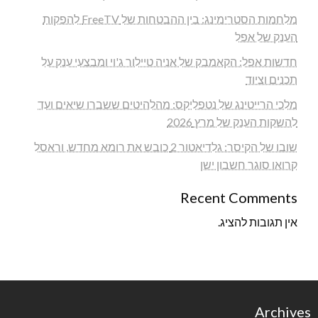
מלחמות הסטרימינג: בין ההבטחות של FreeTV להפקות
הענק של אפל
חדשות אפל: הקאמבק של אניה טיילור ג'וי ומבצעי ענק על
תכנים וציוד
מלכי הרייטינג של נטפליקס: מהלהיטים ששברו שיאים ועד
להשקות הענק של מרץ 2026
שובו של הקיסר: גלדיאטור 2 כובש את רומא מחדש, וראסל
קרואו סוגר חשבון ישן
Recent Comments
אין תגובות להציג.
Archives