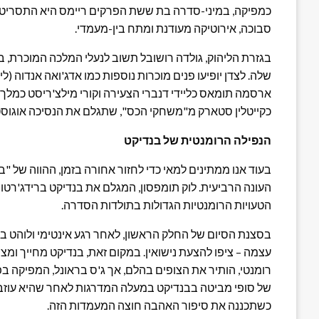
כמפיקה, במיני-סדרה בת ששת הפרקים ריימס היא התסריט
סבוכה, אירוטיקה מעודנת ומתח בין-מעמדי.
בגזרת הליהוק, גולדה רושובל תשוב לנעלי המלכה המוכרת, בע
שלה. לצדן יופיעו פנים מוכרות נוספות כמו אדג'ואה אנדוה (ליי
ארסמה תומאס כליידי דנברי הצעירה וקורי מילצ'ריסט כמלך ג'
כקייטלין סטארק מ"משחקי הכס", שתגלם את הנסיכה אוגוסט
הנפילה הרומנטית של בנדיקט
בעוד אנו ממתינים למאי כדי לחזור אחורה בזמן, ההווה של 
העונה הרביעית. לוק תומפסון, המגלם את בנדיקט ברידג'רטו
הטעויות הרומנטיות הגדולות בתולדות הסדרה.
בסצנת הסיום של החלק הראשון, לאחר רגע אינטימי ולוהט בחד
עצמה – ציפו להצעת נישואין. במקום זאת, בנדיקט מחייך ומצ
רומנטי, הותיר את הצופים בהלם, אך ג'ס בראונל, המפיקה בפ
של סופי מביטה בבנדיקט במעלה המדרגות לאחר שהיא עוזבת
כשתכננה את סיפור האהבה חוצה המעמדות הזה.