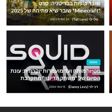
שובר קופות בבריטניה: סרט
"Minecraft" שובר שיא פתיחה של 2025
טלי לוי (Tali Levy)
10 אפריל 2025
NEWS
מטיזר מותח ועד מועמדות יוקרתית: עונת
הסיום של "משחק הדיונון" מתקרבת
דני לוי (Danny Levy)
8 ינואר 2026