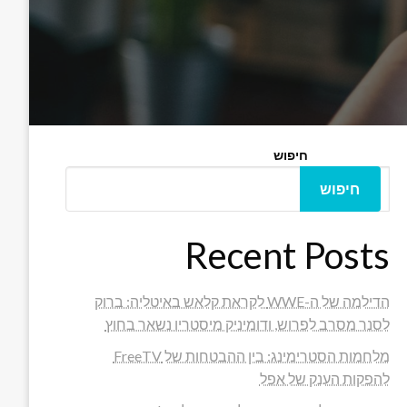
חיפוש
חיפוש
Recent Posts
הדילמה של ה-WWE לקראת קלאש באיטליה: ברוק
לסנר מסרב לפרוש, ודומיניק מיסטריו נשאר בחוץ
מלחמות הסטרימינג: בין ההבטחות של FreeTV
להפקות הענק של אפל