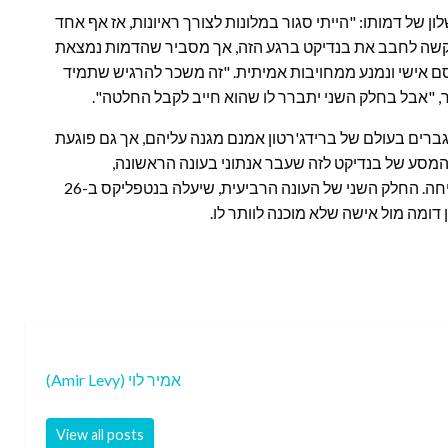
ן של דמותו: "הייתי סגור במלונות לצורך ראיונות, אז אף אחד
דה שקשה לחבב את בנדיקט ברגע הזה, אך מסביר שהדמות נמצאת
ם אישי ונמנע ממחויבות אמיתית. "זה משכר להרגיש שתמיד
ר, "אבל בחלק השני יתברר לו שהוא חייב לקבל החלטה".
גברים בעולם של ברידג'רטון אמנם מגנה עליהם, אך גם פוגעת
 המסע של בנדיקט לזה שעבר אנתוני בעונה הראשונה,
כשהתייחס לדפני בצורה מחפירה לפני שעבר תהליך של צמיחה. החלק השני של העונה הרביעית, שיעלה בנטפליקס ב-26
דומה מול אישה שלא מוכנה לוותר לו.
אמיר לוי (Amir Levy)
View all posts