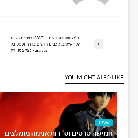
גל שמועות וחדשות ב-WWE: שינויים בצוות
ניווט
הקריאייטיב, כוכבים חדשים בדרך, ופסטיבל
Previous
Fanatics נוצץ בניו יורק
Post
YOU MIGHT ALSO LIKE
NEWS
חמישה סרטים וסדרות אנימה מומלצים