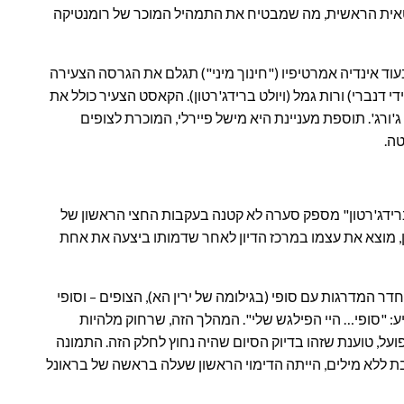
אית הראשית, מה שמבטיח את התמהיל המוכר של רומנטיקה
וד אינדיה אמרטיפיו ("חינוך מיני") תגלם את הגרסה הצעירה
די דנברי) ורות גמל (ויולט ברידג'רטון). הקאסט הצעיר כולל את
ורג'. תוספת מעניינת היא מישל פיירלי, המוכרת לצופים
ה.
"ברידג'רטון" מספק סערה לא קטנה בעקבות החצי הראשון של
ן, מוצא את עצמו במרכז הדיון לאחר שדמותו ביצעה את אחת
ר המדרגות עם סופי (בגילומה של ירין הא), הצופים – וסופי
יע: "סופי… היי הפילגש שלי". המהלך הזה, שרחוק מלהיות
ועל, טוענת שזהו בדיוק הסיום שהיה נחוץ לחלק הזה. התמונה
 ללא מילים, הייתה הדימוי הראשון שעלה בראשה של בראונל