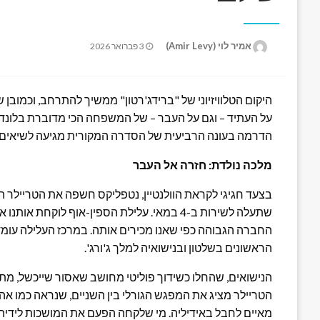
Posted
אמיר לוי (Amir Levy)
3 פברואר 2026
on
היקום הטלוויזיוני של "ברידג'רטון" ממשיך להתרחב, וכמובן
על העתיד – וגם על העבר – של המשפחה הכי מדוברת בלונד
הדרמה בעונה הרביעית של הסדרה המקורית מגיעה לשיאים 
מלכה נולדת: חזרה אל העבר
בצעד חגיגי לקראת הוולנטיין, נטפליקס חשפה את הטריילר ה
שתעלה לשירות ב-4 במאי. עלילת הספין-אוף לו
החברה הגבוהה כפי שאנו מכירים אותה. במרכז העלילה עומד
הראשונים בשלטון ובנישואיה למלך ג'ורג'.
הנישואים, שהחלו כשידוך פוליטי מחושב שאסור שייכשל, מת
הטריילר מציג את המפגש הגורלי בין השניים, שנראה כמו א
מאיים לחבל באידיליה. מי שלקחה הפעם את המושכות לידיה