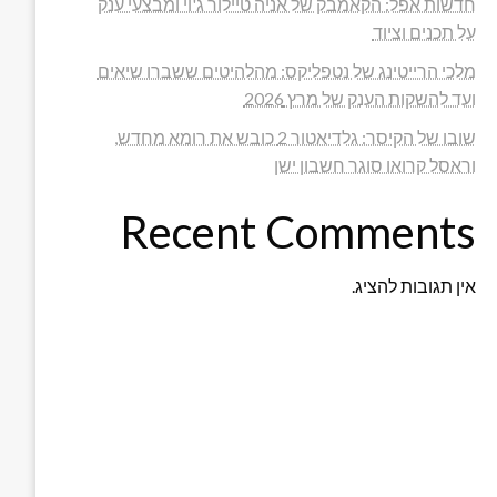
חדשות אפל: הקאמבק של אניה טיילור ג'וי ומבצעי ענק
על תכנים וציוד
מלכי הרייטינג של נטפליקס: מהלהיטים ששברו שיאים
ועד להשקות הענק של מרץ 2026
שובו של הקיסר: גלדיאטור 2 כובש את רומא מחדש,
וראסל קרואו סוגר חשבון ישן
Recent Comments
אין תגובות להציג.